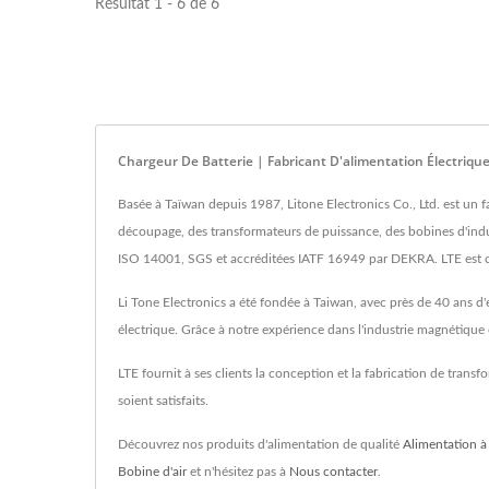
Résultat 1 - 6 de 6
Chargeur De Batterie | Fabricant D'alimentation Électriq
Basée à Taïwan depuis 1987, Litone Electronics Co., Ltd. est un 
découpage, des transformateurs de puissance, des bobines d'ind
ISO 14001, SGS et accréditées IATF 16949 par DEKRA. LTE est ca
Li Tone Electronics a été fondée à Taiwan, avec près de 40 ans d
électrique. Grâce à notre expérience dans l'industrie magnétiqu
LTE fournit à ses clients la conception et la fabrication de tran
soient satisfaits.
Découvrez nos produits d'alimentation de qualité
Alimentation à
Bobine d'air
et n'hésitez pas à
Nous contacter
.