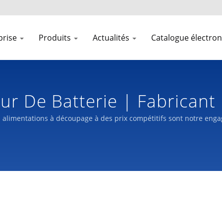
prise
Produits
Actualités
Catalogue électro
r De Batterie | Fabricant 
tion | LTE
alimentations à découpage à des prix compétitifs sont notre enga