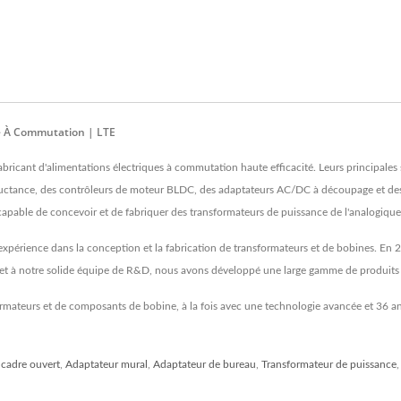
ue À Commutation | LTE
fabricant d'alimentations électriques à commutation haute efficacité. Leurs principal
uctance, des contrôleurs de moteur BLDC, des adaptateurs AC/DC à découpage et des 
pable de concevoir et de fabriquer des transformateurs de puissance de l'analogiqu
'expérience dans la conception et la fabrication de transformateurs et de bobines. En
e et à notre solide équipe de R&D, nous avons développé une large gamme de produits 
sformateurs et de composants de bobine, à la fois avec une technologie avancée et 36 an
 cadre ouvert
,
Adaptateur mural
,
Adaptateur de bureau
,
Transformateur de puissance