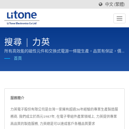
中文 (繁體)
搜尋 | 力英
所有高效能的磁性元件和交換式電源一條龍生產，品質有保証，價
格有競爭力。
首頁
服務簡介
力英電子股份有限公司是台灣一家擁有超過36年經驗的專業生產製造服
務商. 我們成立於西元1987年, 在電子零組件產業領域上, 力英提供專業
高品質的製造服務, 力英總是可以達成客戶各種品質要求