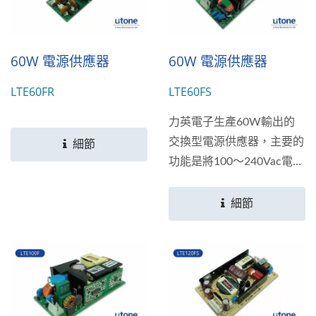
60W 電源供應器
60W 電源供應器
LTE60FR
LTE60FS
力英電子生產60W輸出的
交換型電源供應器，主要的
細節
功能是將100～240Vac電壓
的交流電轉換成為+3.3V、
+5V、+9V、+12V、
細節
+15V、+24V、+30V、
+36V、與48V多種直流電
輸出；符合多個國家安全規
範標準。