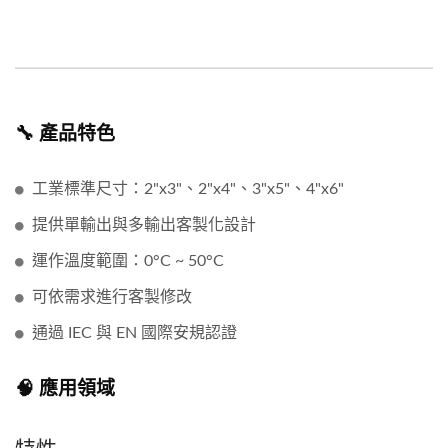
🔧 產品特色
工業標準尺寸：2"x3"、2"x4"、3"x5"、4"x6"
提供單輸出與多輸出客製化設計
運作溫度範圍：0°C ~ 50°C
可依需求進行客製修改
通過 IEC 與 EN 國際安規認證
🧠 應用領域
特性