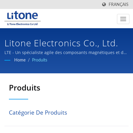
FRANÇAIS
Litone Electronics Co., Ltd.
LTE - Un spécialiste agile des composants magnétiques et des
alimentations à découpage.
Home
/
Produits
Produits
Catégorie De Produits