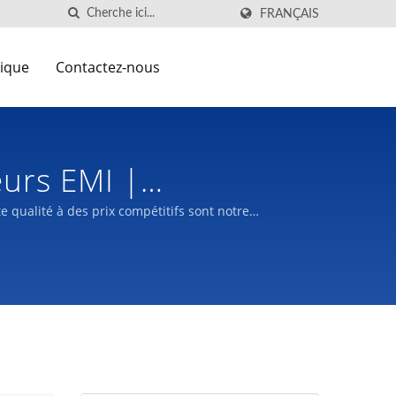
FRANÇAIS
nique
Contactez-nous
eurs EMI |
ectrique À
qualité à des prix compétitifs sont notre