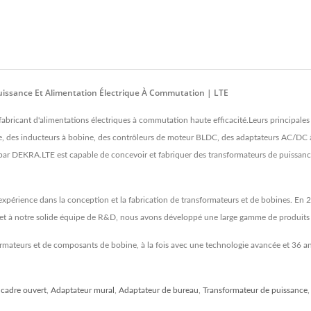
uissance Et Alimentation Électrique À Commutation | LTE
n fabricant d'alimentations électriques à commutation haute efficacité.Leurs principal
e, des inducteurs à bobine, des contrôleurs de moteur BLDC, des adaptateurs AC/DC 
par DEKRA.LTE est capable de concevoir et fabriquer des transformateurs de puissanc
'expérience dans la conception et la fabrication de transformateurs et de bobines. En
e et à notre solide équipe de R&D, nous avons développé une large gamme de produits 
sformateurs et de composants de bobine, à la fois avec une technologie avancée et 36 an
 cadre ouvert
,
Adaptateur mural
,
Adaptateur de bureau
,
Transformateur de puissance