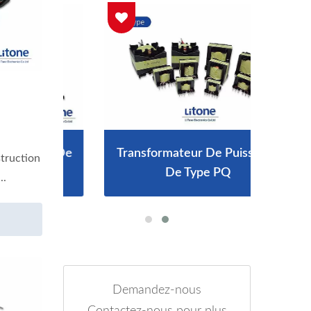
P67 De
Transformateur De Puissance
Char
truction
De Type PQ
..
Demandez-nous
Contactez-nous pour plus