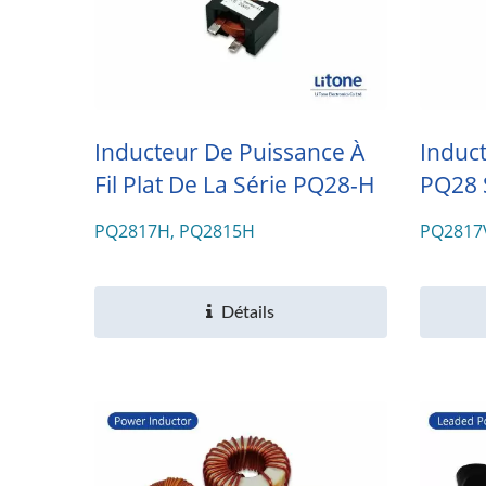
Inducteur De Puissance À
Induc
Fil Plat De La Série PQ28-H
PQ28 S
PQ2817H, PQ2815H
PQ2817
Chargeur De Batterie IP67 De
Tran
300W
Détails