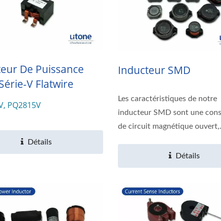
teur De Puissance
Inducteur SMD
érie-V Flatwire
Les caractéristiques de notre
V, PQ2815V
sformateur De Puissance
Chargeur De Batterie I
inducteur SMD sont une cons
De Type PQ
300W
de circuit magnétique ouvert,.
Détails
Détails