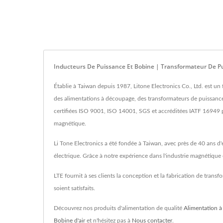
Inducteurs De Puissance Et Bobine | Transformateur De P
Établie à Taiwan depuis 1987, Litone Electronics Co., Ltd. est u
des alimentations à découpage, des transformateurs de puissanc
certifiées ISO 9001, ISO 14001, SGS et accréditées IATF 16949 
magnétique.
Li Tone Electronics a été fondée à Taiwan, avec près de 40 ans d
électrique. Grâce à notre expérience dans l'industrie magnétiqu
LTE fournit à ses clients la conception et la fabrication de tran
soient satisfaits.
Découvrez nos produits d'alimentation de qualité
Alimentation à
Bobine d'air
et n'hésitez pas à
Nous contacter
.