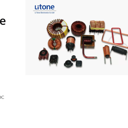
ne
-DC