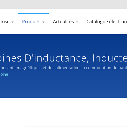
prise
Produits
Actualités
Catalogue électro
ines D'inductance, Induct
issance Et Alimentation Él
mposants magnétiques et des alimentations à commutation de haute 
obine