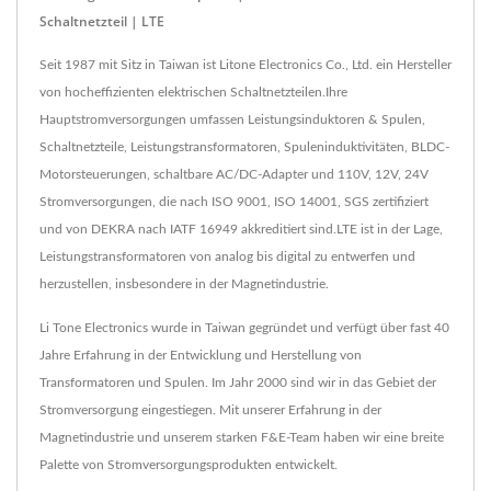
Schaltnetzteil | LTE
Seit 1987 mit Sitz in Taiwan ist Litone Electronics Co., Ltd. ein Hersteller
von hocheffizienten elektrischen Schaltnetzteilen.Ihre
Hauptstromversorgungen umfassen Leistungsinduktoren & Spulen,
Schaltnetzteile, Leistungstransformatoren, Spuleninduktivitäten, BLDC-
Motorsteuerungen, schaltbare AC/DC-Adapter und 110V, 12V, 24V
Stromversorgungen, die nach ISO 9001, ISO 14001, SGS zertifiziert
und von DEKRA nach IATF 16949 akkreditiert sind.LTE ist in der Lage,
Leistungstransformatoren von analog bis digital zu entwerfen und
herzustellen, insbesondere in der Magnetindustrie.
Li Tone Electronics wurde in Taiwan gegründet und verfügt über fast 40
Jahre Erfahrung in der Entwicklung und Herstellung von
Transformatoren und Spulen. Im Jahr 2000 sind wir in das Gebiet der
Stromversorgung eingestiegen. Mit unserer Erfahrung in der
Magnetindustrie und unserem starken F&E-Team haben wir eine breite
Palette von Stromversorgungsprodukten entwickelt.