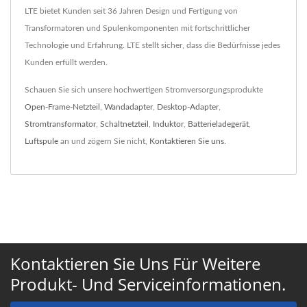
LTE bietet Kunden seit 36 Jahren Design und Fertigung von
Transformatoren und Spulenkomponenten mit fortschrittlicher
Technologie und Erfahrung. LTE stellt sicher, dass die Bedürfnisse jedes
Kunden erfüllt werden.
Schauen Sie sich unsere hochwertigen Stromversorgungsprodukte
Open-Frame-Netzteil
,
Wandadapter
,
Desktop-Adapter
,
Stromtransformator
,
Schaltnetzteil
,
Induktor
,
Batterieladegerät
,
Luftspule
an und zögern Sie nicht,
Kontaktieren Sie uns
.
Kontaktieren Sie Uns Für Weitere
Produkt- Und Serviceinformationen.