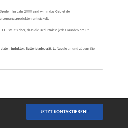
Spulen. Im Jahr 2000 sind wir in das Gebiet der
versorgungsprodukten entwickelt.
E stellt sicher, dass die Bedürfnisse jedes Kunden erfüllt
etzteil
,
Induktor
,
Batterieladegerät
,
Luftspule
an und zögern Sie
JETZT KONTAKTIEREN!!