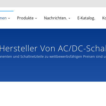
hmen
Produkte
Nachrichten.
E-Katalog.
Ko
| Hersteller Von AC/DC-Scha
onenten und Schaltnetzteile zu wettbewerbsfähigen Preisen sind