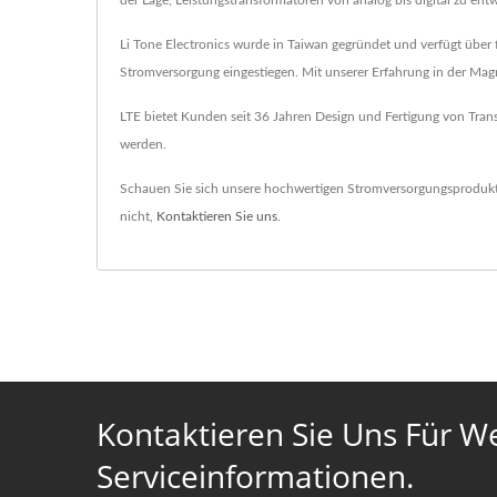
der Lage, Leistungstransformatoren von analog bis digital zu ent
Li Tone Electronics wurde in Taiwan gegründet und verfügt über 
Stromversorgung eingestiegen. Mit unserer Erfahrung in der Mag
LTE bietet Kunden seit 36 Jahren Design und Fertigung von Trans
werden.
Schauen Sie sich unsere hochwertigen Stromversorgungsproduk
nicht,
Kontaktieren Sie uns
.
Kontaktieren Sie Uns Für W
Serviceinformationen.