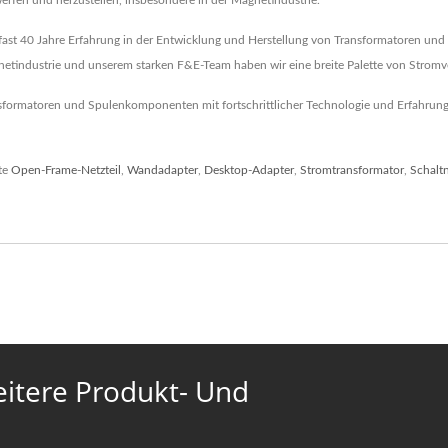
werfen und herzustellen, insbesondere in der Magnetindustrie.
fast 40 Jahre Erfahrung in der Entwicklung und Herstellung von Transformatoren und 
netindustrie und unserem starken F&E-Team haben wir eine breite Palette von Strom
formatoren und Spulenkomponenten mit fortschrittlicher Technologie und Erfahrung. LT
te
Open-Frame-Netzteil
,
Wandadapter
,
Desktop-Adapter
,
Stromtransformator
,
Schaltn
eitere Produkt- Und