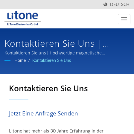
DEUTSCH
Kontaktieren Sie Uns |
Hersteller Von AC/DC-
Kontaktieren Sie uns| Hochwertige magnetische
Komponenten und Schaltnetzteile zu wettbewerbsfähigen
Home
/
Kontaktieren Sie Uns
Schaltnetzteilen | LTE
Preisen sind unser Versprechen an unsere Kunden.
Kontaktieren Sie Uns
Jetzt Eine Anfrage Senden
Litone hat mehr als 30 Jahre Erfahrung in der