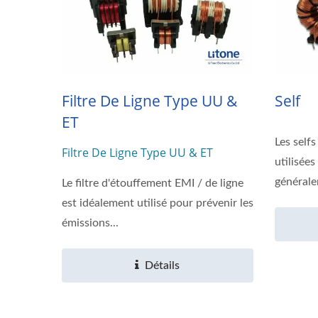
Filtre De Ligne Type UU &
Self
ET
Les sel
Filtre De Ligne Type UU & ET
Chargeur De Batterie IP67 De
Tran
utilisées
300W
générale
Le filtre d'étouffement EMI / de ligne
est idéalement utilisé pour prévenir les
émissions...
Détails