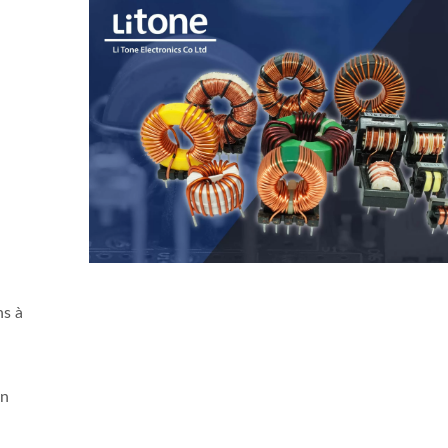
ns à
un