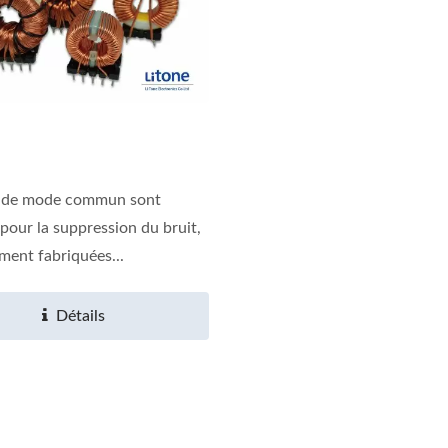
fs de mode commun sont
sformateur De Puissance
Chargeur De Batterie I
 pour la suppression du bruit,
De Type PQ
300W
ment fabriquées...
Détails