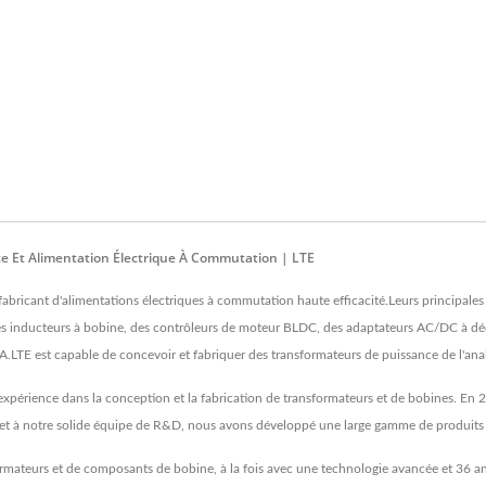
ce Et Alimentation Électrique À Commutation | LTE
 fabricant d'alimentations électriques à commutation haute efficacité.Leurs principale
s inducteurs à bobine, des contrôleurs de moteur BLDC, des adaptateurs AC/DC à déco
LTE est capable de concevoir et fabriquer des transformateurs de puissance de l'an
'expérience dans la conception et la fabrication de transformateurs et de bobines. En
e et à notre solide équipe de R&D, nous avons développé une large gamme de produits 
sformateurs et de composants de bobine, à la fois avec une technologie avancée et 36 an