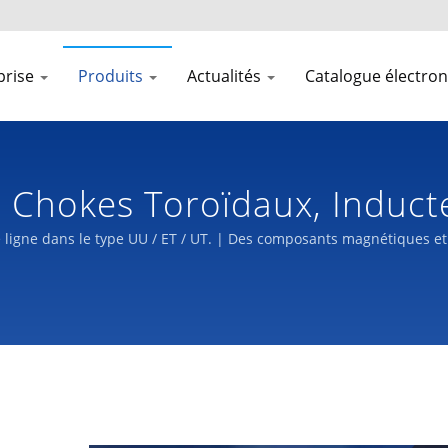
prise
Produits
Actualités
Catalogue électro
 Chokes Toroïdaux, Induct
issance Et Alimentation Él
e ligne dans le type UU / ET / UT. | Des composants magnétiques e
s clients.