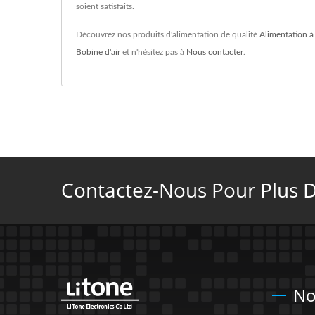
soient satisfaits.
Découvrez nos produits d'alimentation de qualité
Alimentation à
Bobine d'air
et n'hésitez pas à
Nous contacter
.
Contactez-Nous Pour Plus De
No