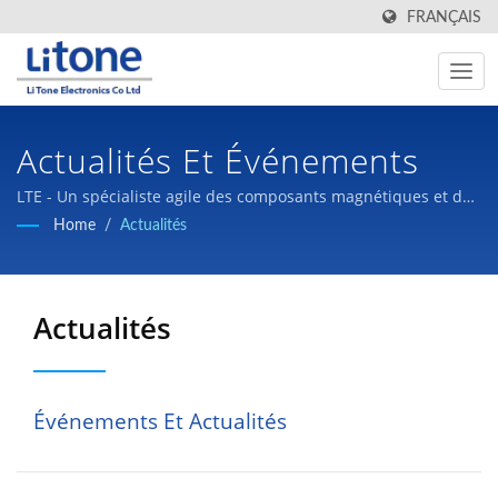
FRANÇAIS
Actualités Et Événements
LTE - Un spécialiste agile des composants magnétiques et des
alimentations à découpage.
Home
/
Actualités
Actualités
Événements Et Actualités