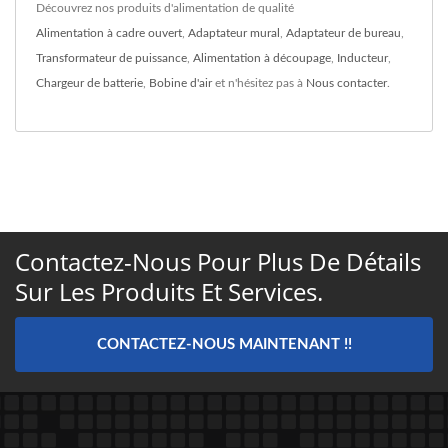
Découvrez nos produits d'alimentation de qualité
Alimentation à cadre ouvert
,
Adaptateur mural
,
Adaptateur de bureau
,
Transformateur de puissance
,
Alimentation à découpage
,
Inducteur
,
Chargeur de batterie
,
Bobine d'air
et n'hésitez pas à
Nous contacter
.
Contactez-Nous Pour Plus De Détails
Sur Les Produits Et Services.
CONTACTEZ-NOUS MAINTENANT !!