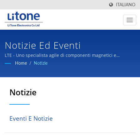
ITALIANO
Notizie Ed Eventi
LTE - Uno specialista agile di componenti magnetici e
alimentatori a commutazione.
Home
/
Notizie
Notizie
Eventi E Notizie