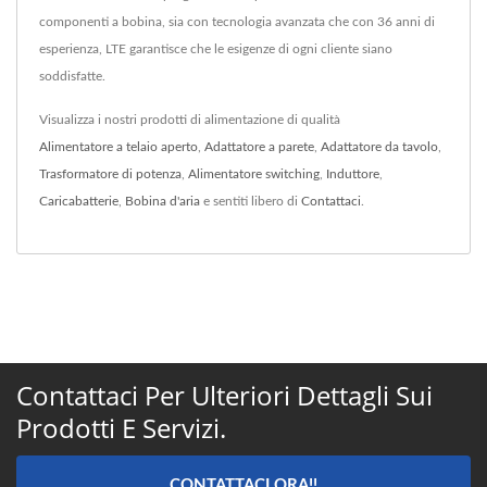
componenti a bobina, sia con tecnologia avanzata che con 36 anni di
esperienza, LTE garantisce che le esigenze di ogni cliente siano
soddisfatte.
Visualizza i nostri prodotti di alimentazione di qualità
Alimentatore a telaio aperto
,
Adattatore a parete
,
Adattatore da tavolo
,
Trasformatore di potenza
,
Alimentatore switching
,
Induttore
,
Caricabatterie
,
Bobina d'aria
e sentiti libero di
Contattaci
.
Contattaci Per Ulteriori Dettagli Sui
Prodotti E Servizi.
CONTATTACI ORA!!