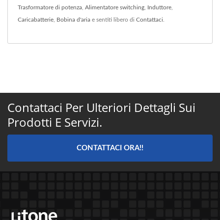
Trasformatore di potenza
,
Alimentatore switching
,
Induttore
,
Caricabatterie
,
Bobina d'aria
e sentiti libero di
Contattaci
.
Contattaci Per Ulteriori Dettagli Sui
Prodotti E Servizi.
CONTATTACI ORA!!