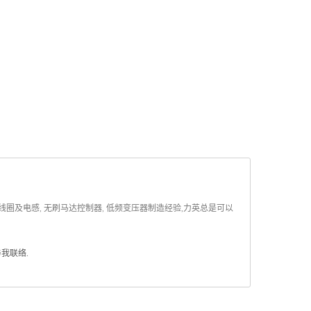
线圈及电感, 无刷马达控制器, 低频变压器制造经验,力英总是可以
与我联络
.