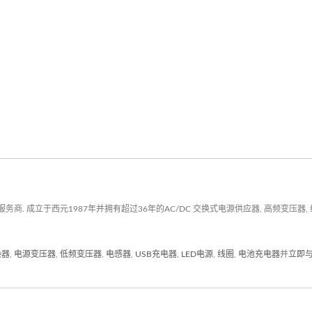
 成立于西元1987年并拥有超过36年的AC/DC 交换式电源供应器, 高频变压器, 
换器
,
电源变压器
,
低频变压器
,
电感器
,
USB充电器
,
LED电源
,
线圈
,
电池充电器
并
立即