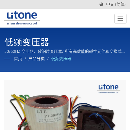
中文 (简体)
低频变压器
50/60HZ 变压器、矽钢片变压器/ 所有高效能的磁性元件和交换式电
源一条龙生产，品质有保证，价格有竞争力。
首页
/
产品分类
/
低频变压器