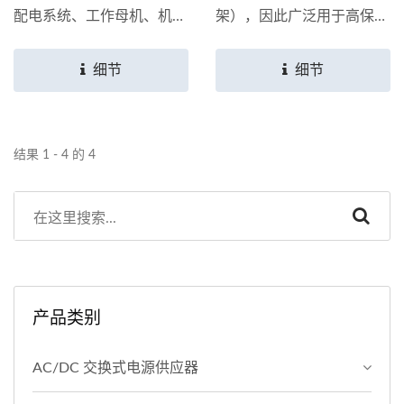
配电系统、工作母机、机械
架），因此广泛用于高保
控制、电源设备....等相关产
真，高端音频产品，测试仪
业；可配合客户容量、电压
器，医疗设备，安全系统，
细节
细节
等需求客制化服务。
电源和其他行业应用。 环
形变压器的铁芯用矽钢带缠
绕，然后缠绕铜线（铁芯缠
结果 1 - 4 的 4
绕在铜线内部）以产生电压
和电流。...
产品类别
AC/DC 交换式电源供应器