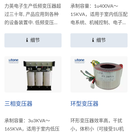
力英电子生产低频变压器超
承制容量：1u400VA～
过三十年, 产品应用到各种
15KVA，适用于室内低压配
的设备装置中. 低频变压器
电系统、机械控制、电子线
可以提供稳定及可靠的电力
路等小容量电源....等相关产
输出....
业；可配合客户容量、电压
细节
细节
等需求客制化服务。
三相变压器
环型变压器
承制容量：3u3KVA～
环形变压器效率高，干扰
165KVA，适用于室内低压
小，体积小（可接受1U机