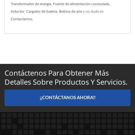
Transformador de energía
,
Fuente de alimentación conmutada
,
Inductor
,
Cargador de batería
,
Bobina de aire
y no dude en
Contactarnos
.
Contáctenos Para Obtener Más
Detalles Sobre Productos Y Servicios.
¡¡CONTÁCTANOS AHORA!!