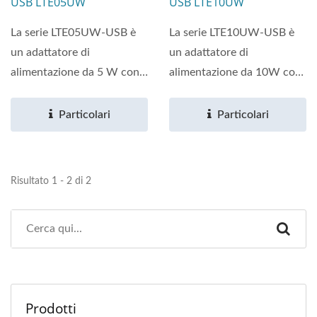
USB LTE05UW
USB LTE10UW
La serie LTE05UW-USB è
La serie LTE10UW-USB è
un adattatore di
un adattatore di
alimentazione da 5 W con
alimentazione da 10W con
un connettore USB
un connettore USB
integrato...
integrato...
Particolari
Particolari
Risultato 1 - 2 di 2
Prodotti