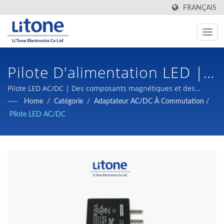
FRANÇAIS
Pilote D'alimentation LED |
Transformateur De
Pilote LED AC/DC | Des composants magnétiques et des
alimentations à commutation de haute qualité à des prix
Home
/
Catégorie
/
Adaptateur AC/DC À Commutation
/
Puissance Et Alimentation
compétitifs sont notre engagement envers nos clients.
Pilote LED AC/DC
Électrique À Commutation |
LTE