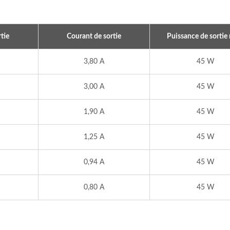
tie
Courant de sortie
Puissance de sortie
3,80 A
45 W
3,00 A
45 W
1,90 A
45 W
1,25 A
45 W
0,94 A
45 W
sformateur De Puissance
Chargeur De Batterie I
De Type PQ
300W
0,80 A
45 W