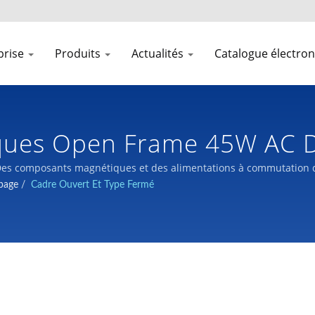
prise
Produits
Actualités
Catalogue électro
iques Open Frame 45W AC D
te Fréquence | LTE
s composants magnétiques et des alimentations à commutation de 
page
/
Cadre Ouvert Et Type Fermé