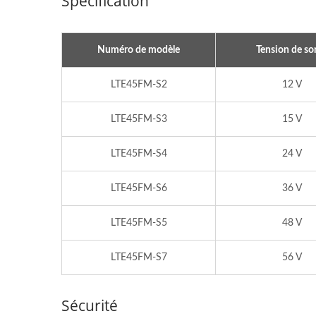
Spécification
Numéro de modèle
Tension de sor
LTE45FM-S2
12 V
LTE45FM-S3
15 V
LTE45FM-S4
24 V
LTE45FM-S6
36 V
LTE45FM-S5
48 V
Chargeur De Batterie IP67 De
Tran
300W
LTE45FM-S7
56 V
Sécurité