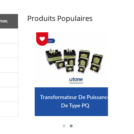
Produits Populaires
 max.
P67 De
Transformateur De Puissance
Char
De Type PQ