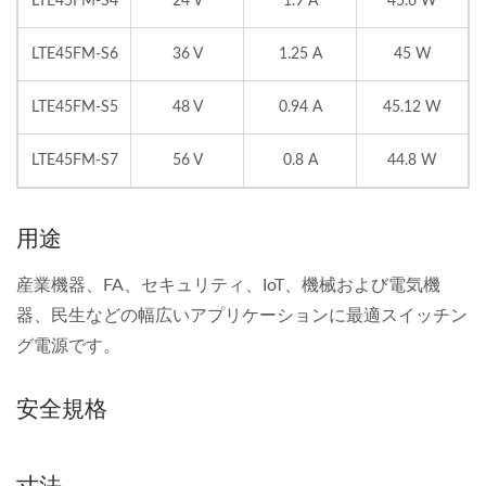
LTE45FM-S4
24 V
1.9 A
45.6 W
LTE45FM-S6
36 V
1.25 A
45 W
LTE45FM-S5
48 V
0.94 A
45.12 W
LTE45FM-S7
56 V
0.8 A
44.8 W
用途
産業機器、FA、セキュリティ、IoT、機械および電気機
器、民生などの幅広いアプリケーションに最適スイッチン
グ電源です。
安全規格
寸法