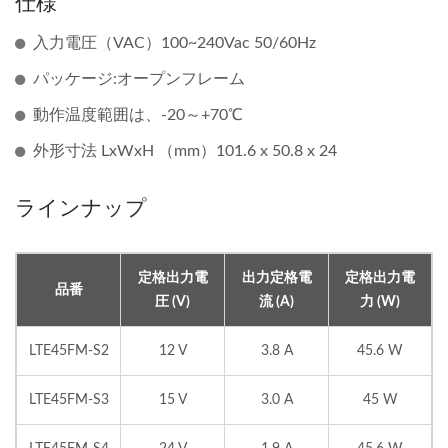
仕様
入力電圧（VAC）100~240Vac 50/60Hz
パッケージ:オープンフレーム
動作温度範囲は、-20～+70℃
外形寸法 LxWxH （mm）101.6 x 50.8 x 24
ラインナップ
定格出力電
出力定格電
定格出力電
品番
圧 (V)
流 (A)
力 (W)
LTE45FM-S2
12 V
3.8 A
45.6 W
LTE45FM-S3
15 V
3.0 A
45 W