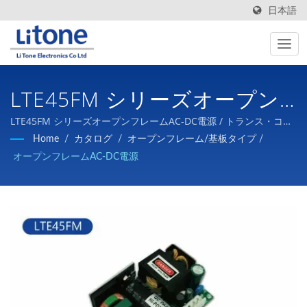
日本語
LTE45FM シリーズオープン
フレームAC-DC電源
LTE45FM シリーズオープンフレームAC-DC電源 / トランス・コイ
ル・アダプター・オープン電源・カスタム電源、バッテリ充電器
Home
/
カタログ
/
オープンフレーム/基板タイプ
/
などの開発、設計、製造と販売
オープンフレームAC-DC電源