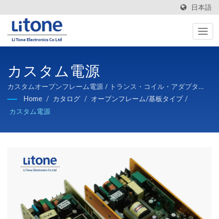
日本語
カスタム電源
カスタムオープンフレーム電源 / トランス・コイル・アダプタ
ー・オープン電源・カスタム電源、バッテリ充電器などの開発、
Home
/
カタログ
/
オープンフレーム/基板タイプ
/
設計、製造と販売
カスタム電源