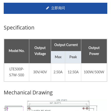
立即询问
Specification
Output Current
Output
Output
Model No.
Voltage
Power
Max
Peak
LTE500P-
30V/40V
2.50A
12.50A
100W/500W
S7W-500
Mechanical Drawing