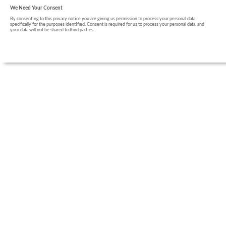
We Need Your Consent
By consenting to this privacy notice you are giving us permission to process your personal data
specifically for the purposes identified. Consent is required for us to process your personal data, and
your data will not be shared to third parties.