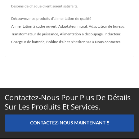
besoins de chaque client soient satisfaits.
Découvrez nos produits d'alimentation de qualité
Alimentation à cadre ouvert
,
Adaptateur mural
,
Adaptateur de bureau
,
Transformateur de puissance
,
Alimentation à découpage
,
Inducteur
,
Chargeur de batterie
,
Bobine d'air
et n'hésitez pas à
Nous contacter
.
Contactez-Nous Pour Plus De Détails
Sur Les Produits Et Services.
CONTACTEZ-NOUS MAINTENANT !!