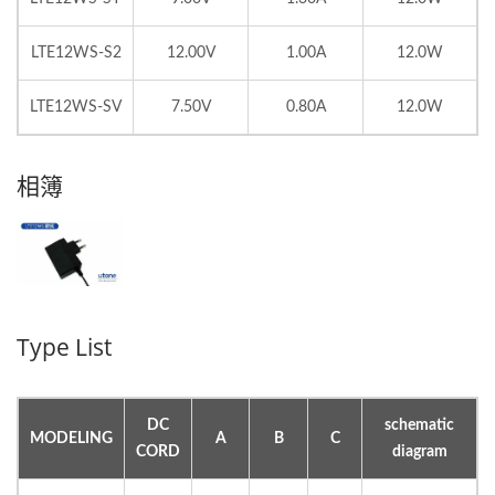
LTE12WS-S2
12.00V
1.00A
12.0W
LTE12WS-SV
7.50V
0.80A
12.0W
相簿
Type List
DC
schematic
MODELING
A
B
C
CORD
diagram