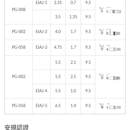
EIAJ-1
2.35
0.7
9.5
PG-008
3.5
1.35
9.5
PG-002
EIAJ-2
4.0
1.7
9.5
PG-058
EIAJ-3
4.75
1.7
9.5
5.5
2.1
9.5
PG-002
5.5
2.5
9.5
EIAJ-4
5.5
1.0
9.5
PG-058
EIAJ-5
6.5
1.4
9.5
安規認證