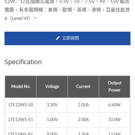
12W／12瓦插牆式電源，3.3V、5V、7.5V、9V、12V 輸出
電壓，有多國規格：美規、歐規、英規、澳規，且最佳能效
6（Level VI）。
立即詢問
Specification
Output
Model No.
Voltage
Current
Power
LTE12WS-S0
3.30V
2.00A
6.60W
LTE12WS-S1
5.00V
2.00A
10.0W
LTE12WS-SY
9.00V
1.30A
12.0W