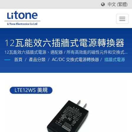
中文 (繁體)
12瓦能效六插牆式電源轉換器
12瓦能效六插牆式電源、適配器 / 所有高效能的磁性元件和交換式
電源一條龍生產，品質有保証，價格有競爭力。
首頁
/
產品分類
/
AC/DC 交換式電源轉換器
/
插牆式電源