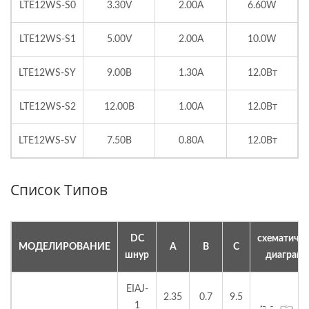
LTE12WS-S0
3.30V
2.00A
6.60W
LTE12WS-S1
5.00V
2.00A
10.0W
LTE12WS-SY
9.00В
1.30А
12.0Вт
LTE12WS-S2
12.00В
1.00A
12.0Вт
LTE12WS-SV
7.50В
0.80А
12.0Вт
Список Типов
DC
схематичес
МОДЕЛИРОВАНИЕ
A
B
C
шнур
диаграм
EIAJ-
2.35
0.7
9.5
1