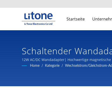
Startseite
Unterne
Schaltender Wandadap
Hersteller | LTE
12W AC/DC Wandadapter| Hochwertige magnetische K
Home
/
Kategorie
/
Wechselstrom/Gleichstrom-Ad