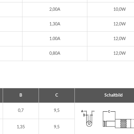
2,00A
10,0W
1,30A
12,0W
1.00A
12,0W
0,80A
12,0W
B
C
Schaltbild
0,7
9,5
PQ-Typ
300W IP67 Batterielade
istungstransformator
1,35
9,5