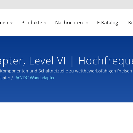
hmen
Produkte
Nachrichten.
E-Katalog.
Ko
ter, Level VI | Hochfrequ
omponenten und Schaltnetzteile zu wettbewerbsfähigen Preisen 
apter
/
AC/DC Wandadapter