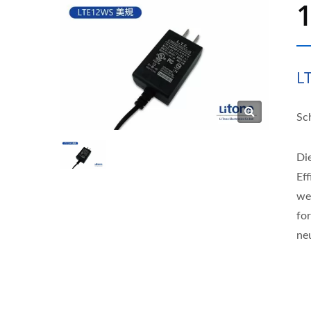
L
Sc
Di
Ef
we
fo
ne