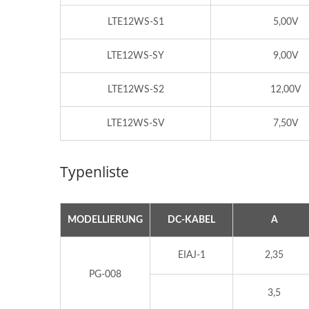
LTE12WS-S1
5,00V
LTE12WS-SY
9,00V
LTE12WS-S2
12,00V
LTE12WS-SV
7,50V
Typenliste
MODELLIERUNG
DC-KABEL
A
EIAJ-1
2,35
300W IP67 Batterieladegerät
PG-008
Le
3,5