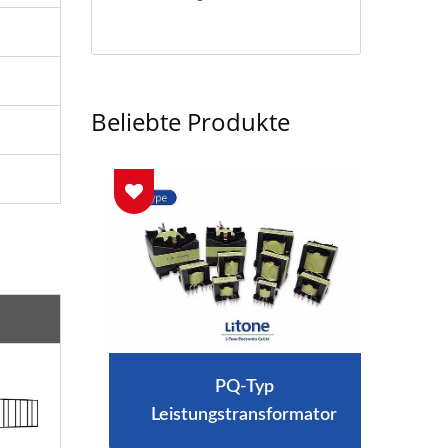
Beliebte Produkte
gerät
PQ-Typ
300W
Leistungstransformator