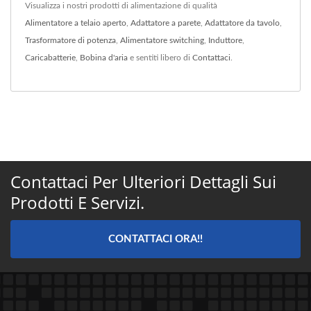
Visualizza i nostri prodotti di alimentazione di qualità
Alimentatore a telaio aperto
,
Adattatore a parete
,
Adattatore da tavolo
,
Trasformatore di potenza
,
Alimentatore switching
,
Induttore
,
Caricabatterie
,
Bobina d'aria
e sentiti libero di
Contattaci
.
Contattaci Per Ulteriori Dettagli Sui
Prodotti E Servizi.
CONTATTACI ORA!!