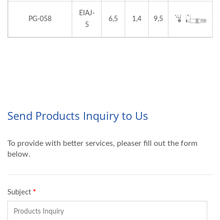
EIAJ-
PG-058
6,5
1,4
9,5
5