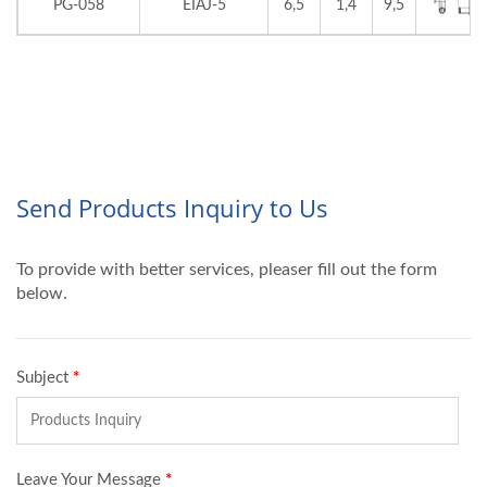
PG-058
EIAJ-5
6,5
1,4
9,5