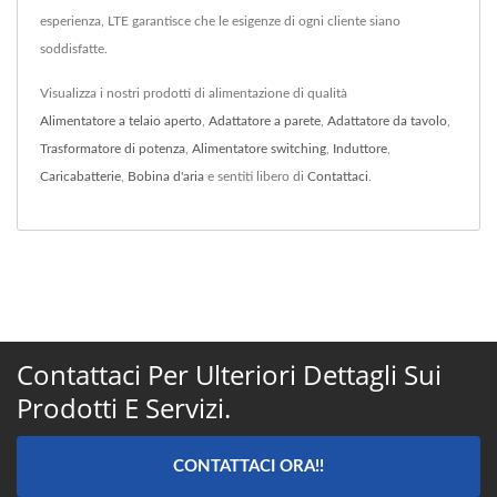
esperienza, LTE garantisce che le esigenze di ogni cliente siano
soddisfatte.
Visualizza i nostri prodotti di alimentazione di qualità
Alimentatore a telaio aperto
,
Adattatore a parete
,
Adattatore da tavolo
,
Trasformatore di potenza
,
Alimentatore switching
,
Induttore
,
Caricabatterie
,
Bobina d'aria
e sentiti libero di
Contattaci
.
Contattaci Per Ulteriori Dettagli Sui
Prodotti E Servizi.
CONTATTACI ORA!!