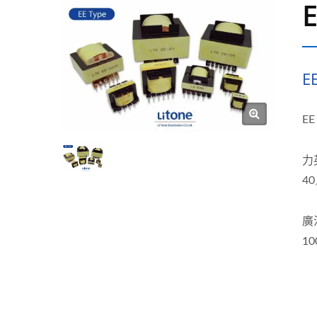
E
E
力
4
廣
1