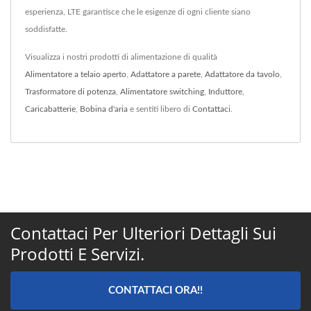
esperienza, LTE garantisce che le esigenze di ogni cliente siano
soddisfatte.
Visualizza i nostri prodotti di alimentazione di qualità
Alimentatore a telaio aperto
,
Adattatore a parete
,
Adattatore da tavolo
,
Trasformatore di potenza
,
Alimentatore switching
,
Induttore
,
Caricabatterie
,
Bobina d'aria
e sentiti libero di
Contattaci
.
Contattaci Per Ulteriori Dettagli Sui
Prodotti E Servizi.
CONTATTACI ORA!!