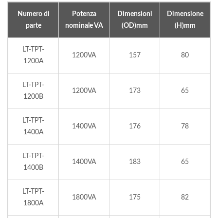
Numero di
Potenza
Dimensioni
Dimensione
parte
nominale VA
(OD)mm
(H)mm
LT-TPT-
1200VA
157
80
1200A
LT-TPT-
1200VA
173
65
1200B
LT-TPT-
1400VA
176
78
1400A
LT-TPT-
1400VA
183
65
1400B
LT-TPT-
1800VA
175
82
1800A