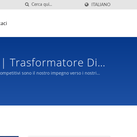
ITALIANO
aci
o| Trasformatore Di
mpetitivi sono il nostro impegno verso i nostri