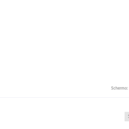
sformatore Di Potenza
Caricabatterie Da 300W
Tipo PQ
Schermo: