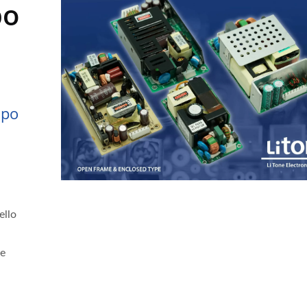
po
ipo
ello
te