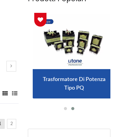
 IP67
Trasformatore Di Potenza
Cari
Tipo PQ
1
2