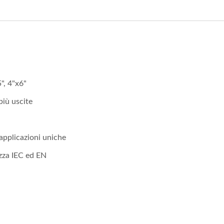
", 4"x6"
più uscite
 applicazioni uniche
zza IEC ed EN