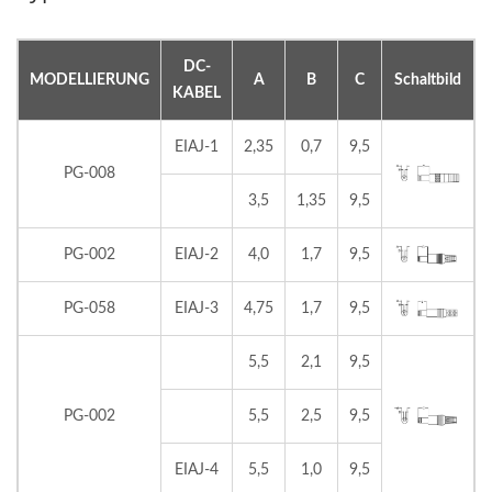
DC-
MODELLIERUNG
A
B
C
Schaltbild
KABEL
EIAJ-1
2,35
0,7
9,5
PG-008
3,5
1,35
9,5
PG-002
EIAJ-2
4,0
1,7
9,5
PG-058
EIAJ-3
4,75
1,7
9,5
5,5
2,1
9,5
PG-002
5,5
2,5
9,5
EIAJ-4
5,5
1,0
9,5