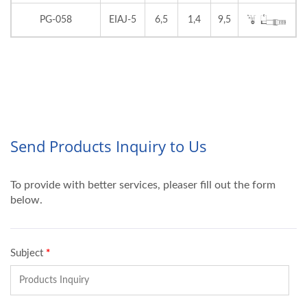
PG-058
EIAJ-5
6,5
1,4
9,5