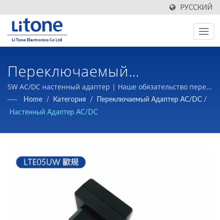
РУССКИЙ
Переключаемый
Настенный Адаптер,
5W AC/DC настенный адаптер | Наше обязательство перед
нашими клиентами - предоставлять высококачественные
Home
/
Категория
/
Переключаемый Адаптер AC/DC
/
Уровень VI |
компоненты магнитных изделий и источники питания с
Настенный Адаптер AC/DC
переключением по конкурентоспособным ценам.
Производитель
Высокочастотных
Трансформаторов | LTE