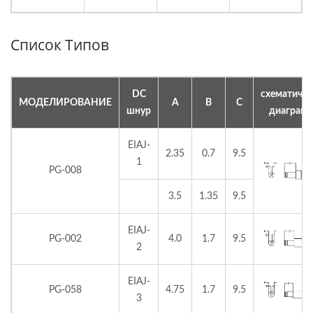
Список Типов
DC
схематичес
МОДЕЛИРОВАНИЕ
A
B
C
шнур
диаграм
EIAJ-
2.35
0.7
9.5
1
PG-008
3.5
1.35
9.5
EIAJ-
PG-002
4.0
1.7
9.5
2
EIAJ-
PG-058
4.75
1.7
9.5
3