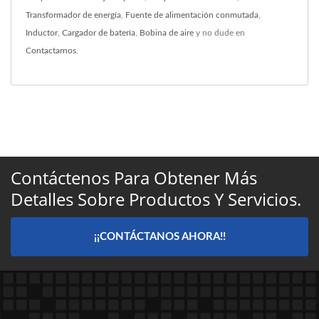
Transformador de energía
,
Fuente de alimentación conmutada
,
Inductor
,
Cargador de batería
,
Bobina de aire
y no dude en
Contactarnos
.
Contáctenos Para Obtener Más
Detalles Sobre Productos Y Servicios.
¡¡CONTÁCTANOS AHORA!!