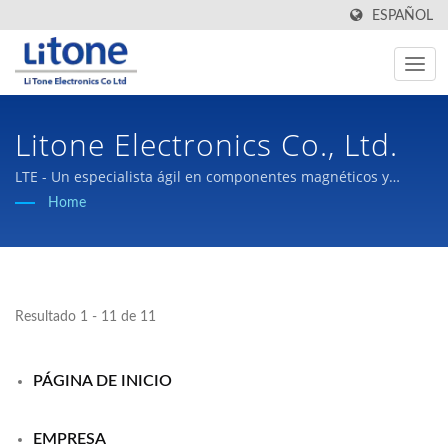
ESPAÑOL
Litone Electronics Co., Ltd.
LTE - Un especialista ágil en componentes magnéticos y
fuentes de alimentación conmutadas.
Home
Resultado 1 - 11 de 11
PÁGINA DE INICIO
EMPRESA