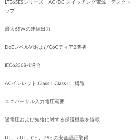
LTE65ESシリーズ AC/DC スイッチング電源 デスクト
ップ
最大65Wの連続出力
DoEレベルVIおよびCoCティア2準拠
IEC62368-1適合
ACインレット:ClassⅠClass II、構造
ユニバーサル入力電圧範囲
過電圧および短絡に対する保護機能を搭載
UL、 cUL、CE 、PSE の安全認証取得