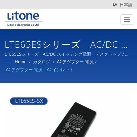
日本語
LTE65ESシリーズ AC/DC ス
イッチング電源 デスクトッ
LTE65ESシリーズ AC/DC スイッチング電源 デスクトップ / ト
ランス・コイル・アダプター・オープン電源・カスタム電源、バ
Home
/
カタログ
/
ACアダプター 電源
/
プ
ッテリ充電器などの開発、設計、製造と販売
ACアダプター 電源 ACインレット