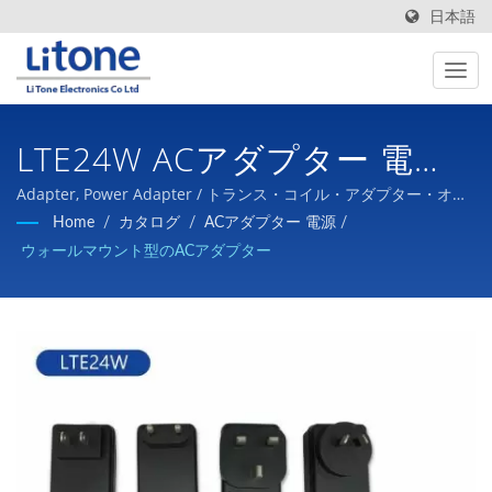
日本語
LTE24W ACアダプター 電
源 壁式
Adapter, Power Adapter / トランス・コイル・アダプター・オー
プン電源・カスタム電源、バッテリ充電器などの開発、設計、製
Home
/
カタログ
/
ACアダプター 電源
/
造と販売
ウォールマウント型のACアダプター