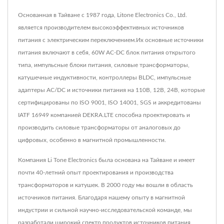
Основанная в Тайване с 1987 года, Litone Electronics Co., Ltd.
является производителем высокоэффективных источников
питания с электрическим переключением.Их основные источники
питания включают в себя, 60W AC-DC блок питания открытого
типа, импульсные блоки питания, силовые трансформаторы,
катушечные индуктивности, контроллеры BLDC, импульсные
адаптеры AC/DC и источники питания на 110В, 12В, 24В, которые
сертифицированы по ISO 9001, ISO 14001, SGS и аккредитованы
IATF 16949 компанией DEKRA.LTE способна проектировать и
производить силовые трансформаторы от аналоговых до
цифровых, особенно в магнитной промышленности.
Компания Li Tone Electronics была основана на Тайване и имеет
почти 40-летний опыт проектирования и производства
трансформаторов и катушек. В 2000 году мы вошли в область
источников питания. Благодаря нашему опыту в магнитной
индустрии и сильной научно-исследовательской команде, мы
разработали широкий спектр продуктов источников питания.