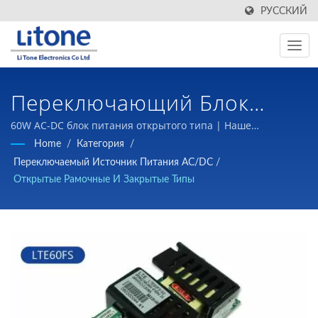
РУССКИЙ
Переключающий Блок
Питания ACDC |
60W AC-DC блок питания открытого типа | Наше
обязательство перед нашими клиентами - предоставлять
Home
/
Категория
/
Производитель
высококачественные компоненты магнитных изделий и
Переключаемый Источник Питания AC/DC
/
источники питания с переключением по
Высокочастотных
Открытые Рамочные И Закрытые Типы
конкурентоспособным ценам.
Трансформаторов | LTE