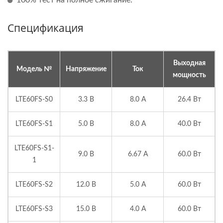
Спецификация
Выходная
Модель №
Напряжение
Ток
мощность
LTE60FS-S0
3.3 В
8.0 А
26.4 Вт
LTE60FS-S1
5.0 В
8.0 А
40.0 Вт
LTE60FS-S1-
9.0 В
6.67 А
60.0 Вт
1
LTE60FS-S2
12.0 В
5.0 А
60.0 Вт
LTE60FS-S3
15.0 В
4.0 А
60.0 Вт