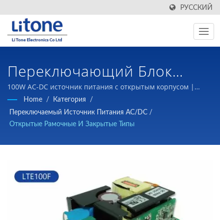
РУССКИЙ
Переключающий Блок
Питания ACDC |
100W AC-DC источник питания с открытым корпусом |
Наше обязательство перед нашими клиентами -
Home
/
Категория
/
Производитель
предоставлять высококачественные компоненты
Переключаемый Источник Питания AC/DC
/
магнитных изделий и источники питания с
Высокочастотных
Открытые Рамочные И Закрытые Типы
переключением по конкурентоспособным ценам.
Трансформаторов | LTE