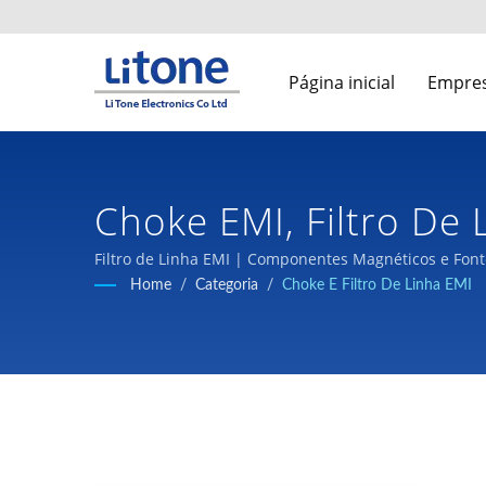
Página inicial
Empre
Choke EMI, Filtro De 
Ferrite | Fabricante
Filtro de Linha EMI | Componentes Magnéticos e Fon
Home
/
Categoria
/
Choke E Filtro De Linha EMI