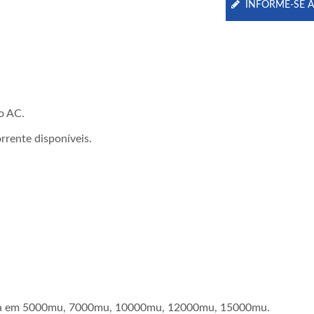
INFORME-SE 
o AC.
rrente disponíveis.
 alta em 5000mu, 7000mu, 10000mu, 12000mu, 15000mu.