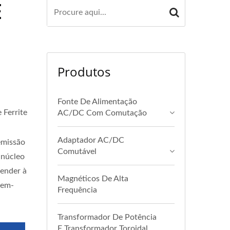
E
Produtos
Fonte De Alimentação
 Ferrite
AC/DC Com Comutação
Adaptador AC/DC
emissão
Comutável
 núcleo
tender à
Magnéticos De Alta
bem-
Frequência
Transformador De Potência
E Transformador Toroidal