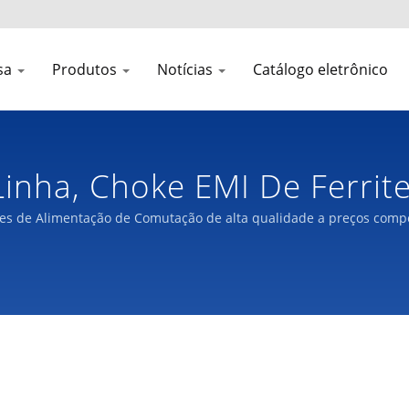
sa
Produtos
Notícias
Catálogo eletrônico
Linha, Choke EMI De Ferrite
 De Transformador De Alta 
tes de Alimentação de Comutação de alta qualidade a preços compe