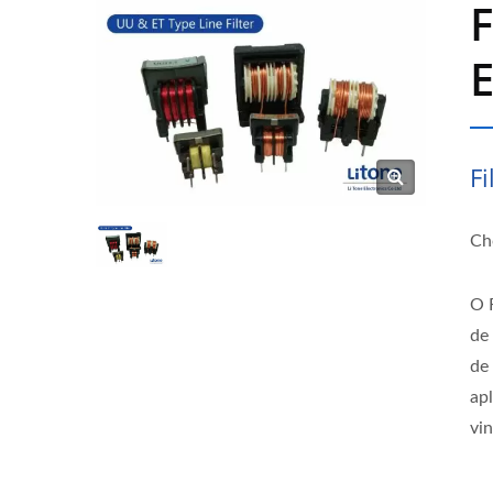
F
Fi
Cho
O 
de
de
ap
vi