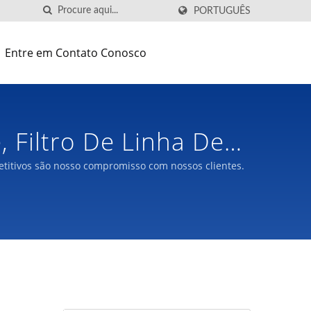
PORTUGUÊS
Entre em Contato Conosco
, Filtro De Linha De
Frequência | LTE
titivos são nosso compromisso com nossos clientes.