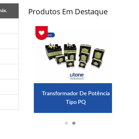
Produtos Em Destaque
máx.
 IP67
Transformador De Potência
Car
Tipo PQ