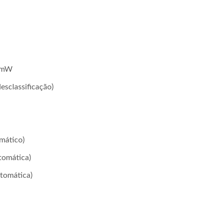
00mW
sclassificação)
mático)
tomática)
tomática)