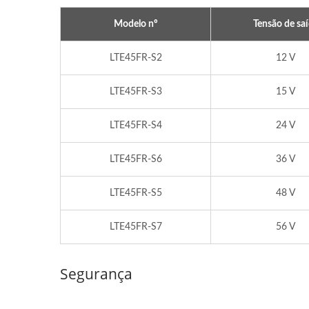
Modelo nº
Tensão de sa
LTE45FR-S2
12 V
LTE45FR-S3
15 V
LTE45FR-S4
24 V
LTE45FR-S6
36 V
LTE45FR-S5
48 V
Carregador De Bateria IP67
Tran
De 300W
LTE45FR-S7
56 V
Segurança