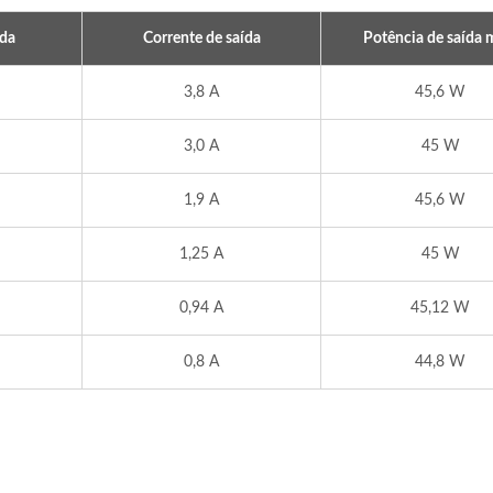
ída
Corrente de saída
Potência de saída 
3,8 A
45,6 W
3,0 A
45 W
1,9 A
45,6 W
1,25 A
45 W
0,94 A
45,12 W
sformador De Potência
Carregador De Bateria
Tipo PQ
De 300W
0,8 A
44,8 W