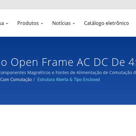
sa
Produtos
Notícias
Catálogo eletrônico
ão Open Frame AC DC De 4
a Frequência | LTE
omponentes Magnéticos e Fontes de Alimentação de Comutação de 
C Com Comutação
/
Estrutura Aberta & Tipo Enclosed