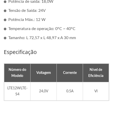
Potência de saída: 18,0W
Tensão de Saída: 24V
Potência Máx.: 12 W
Temperatura de operação: 0°C ~ 40°C
Tamanho: L 72,57 x L 48,97 x A 30 mm
Especificação
Número do
Nível de
Voltagem
Corrente
Modelo
Eficiência
LTE12WLTE-
24,0V
0.5A
VI
S4