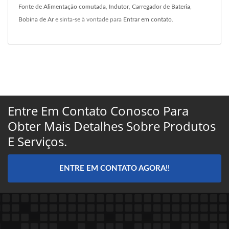
Fonte de Alimentação comutada
,
Indutor
,
Carregador de Bateria
,
Bobina de Ar
e sinta-se à vontade para
Entrar em contato
.
Entre Em Contato Conosco Para
Obter Mais Detalhes Sobre Produtos
E Serviços.
ENTRE EM CONTATO AGORA!!