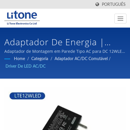
PORTUGUÊS
Adaptador De Energia |
Fabricante De
Adaptador de Montagem em Parede Tipo AC para DC 12WLED
| Componentes Magnéticos e Fontes de Alimentação de
Home
/
Categoria
/
Adaptador AC/DC Comutável
/
Transformador De Alta
Comutação de alta qualidade a preços competitivos são nosso
Driver De LED AC/DC
compromisso com nossos clientes.
Frequência | LTE