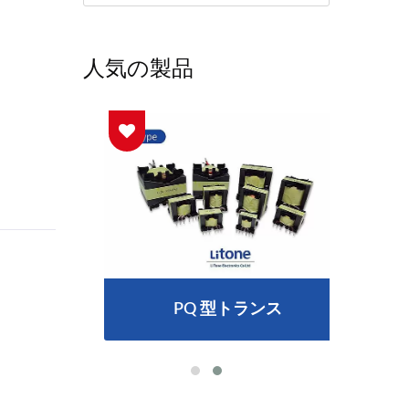
人気の製品
電器
PQ 型トランス
3