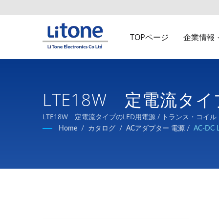
TOPページ
企業情報
LTE18W 定電流タイ
LTE18W 定電流タイプのLED用電源 / トランス
Home
/
カタログ
/
ACアダプター 電源
/
AC-D