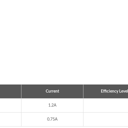
Current
Efficiency Level
1.2A
0.75A