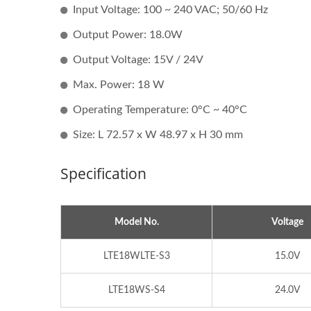
Input Voltage: 100 ~ 240 VAC; 50/60 Hz
Output Power: 18.0W
Output Voltage: 15V / 24V
Max. Power: 18 W
Operating Temperature: 0°C ~ 40°C
Size: L 72.57 x W 48.97 x H 30 mm
Specification
Model No.
Voltage
LTE18WLTE-S3
15.0V
LTE18WS-S4
24.0V