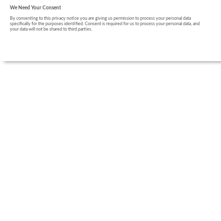
We Need Your Consent
By consenting to this privacy notice you are giving us permission to process your personal data
specifically for the purposes identified. Consent is required for us to process your personal data, and
your data will not be shared to third parties.