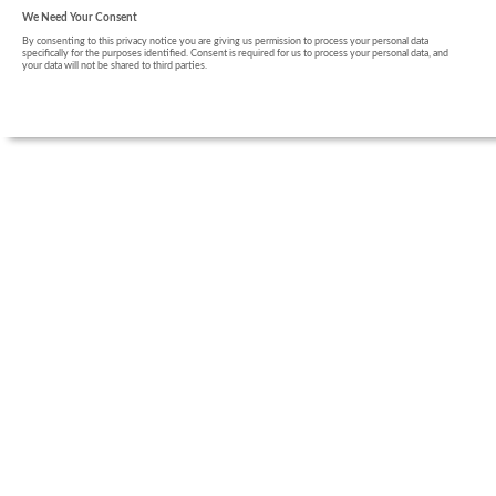
We Need Your Consent
By consenting to this privacy notice you are giving us permission to process your personal data
specifically for the purposes identified. Consent is required for us to process your personal data, and
your data will not be shared to third parties.